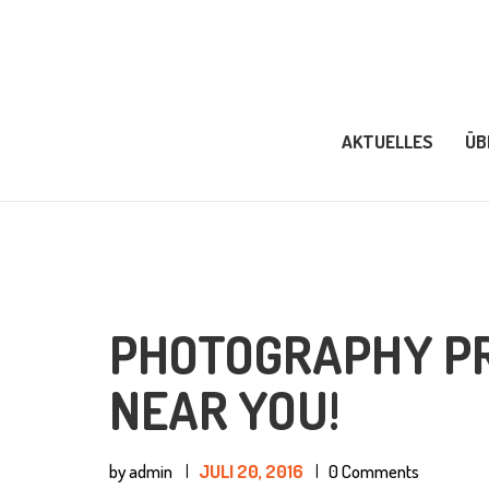
A
Ü
AKTUELLES
ÜB
V
I
M
PHOTOGRAPHY PR
NEAR YOU!
by admin
JULI 20, 2016
0
Comments