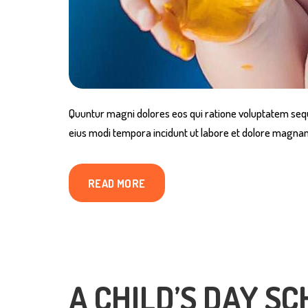
Quuntur magni dolores eos qui ratione voluptatem sequ
eius modi tempora incidunt ut labore et dolore magnam 
READ MORE
A CHILD’S DAY S