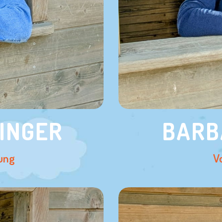
INGER
BARB
ung
V