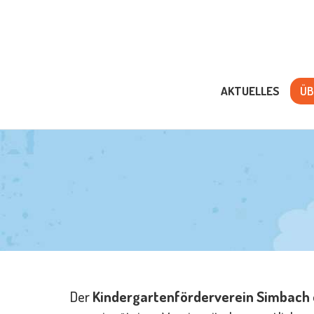
A
Ü
AKTUELLES
ÜB
V
I
M
Der
Kindergartenförderverein Simbach e