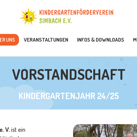
KTUELLES
BER UNS
ER UNS
VERANSTALTUNGEN
INFOS & DOWNLOADS
M
ERANSTALTUNGEN
NFOS & DOWNLOADS
VORSTANDSCHAFT
ITGLIED WERDEN
KINDERGARTENJAHR 24/25
. V.
ist ein