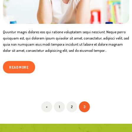
Quuntur magni dolores eos qui ratione voluptatem sequi nesciunt. Neque porro
quisquam est, qui dolorem ipsum quiaolor sit amet, consectetur, adipisci velit, sed
quia non numquam eius modi tempora incidunt ut labore et dolore magnam
dolor sit amet, consectetur adipisicing elit, sed do eiusmod tempor…
READ MORE
SEITENNUMMERIERUNG
<
PAGE
1
PAGE
2
PAGE
3
DER
BEITRÄGE