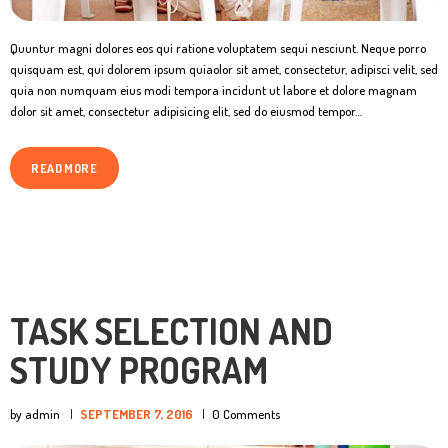
Quuntur magni dolores eos qui ratione voluptatem sequi nesciunt. Neque porro
quisquam est, qui dolorem ipsum quiaolor sit amet, consectetur, adipisci velit, sed
quia non numquam eius modi tempora incidunt ut labore et dolore magnam
dolor sit amet, consectetur adipisicing elit, sed do eiusmod tempor…
READ MORE
TASK SELECTION AND
STUDY PROGRAM
by admin
SEPTEMBER 7, 2016
0
Comments