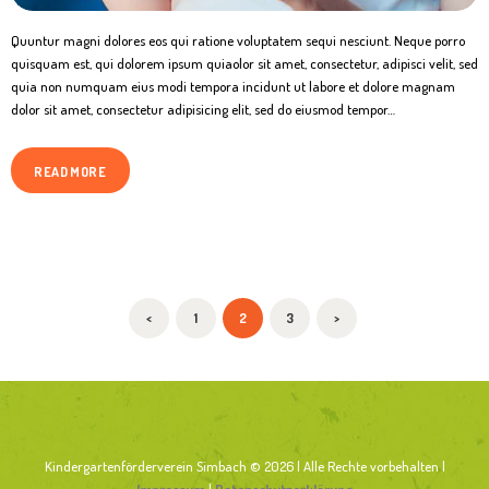
Quuntur magni dolores eos qui ratione voluptatem sequi nesciunt. Neque porro
quisquam est, qui dolorem ipsum quiaolor sit amet, consectetur, adipisci velit, sed
quia non numquam eius modi tempora incidunt ut labore et dolore magnam
dolor sit amet, consectetur adipisicing elit, sed do eiusmod tempor…
READ MORE
SEITENNUMMERIERUNG
<
PAGE
1
PAGE
2
PAGE
3
>
DER
BEITRÄGE
Kindergartenförderverein Simbach © 2026 | Alle Rechte vorbehalten |
Impressum
|
Datenschutzerklärung