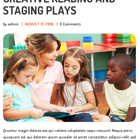
STAGING PLAYS
by admin
AUGUST 17, 2016
0
Comments
Quuntur magni dolores eos qui ratione voluptatem sequi nesciunt. Neque porro
quisquam est, qui dolorem ipsum quiaolor sit amet, consectetur, adipisci velit, sed