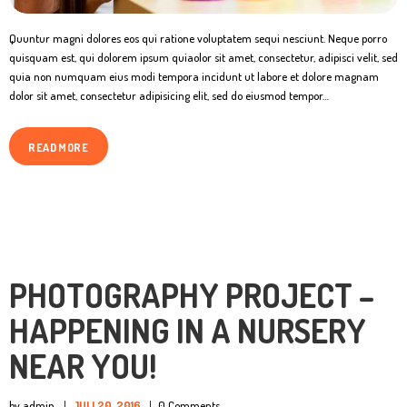
Quuntur magni dolores eos qui ratione voluptatem sequi nesciunt. Neque porro
quisquam est, qui dolorem ipsum quiaolor sit amet, consectetur, adipisci velit, sed
quia non numquam eius modi tempora incidunt ut labore et dolore magnam
dolor sit amet, consectetur adipisicing elit, sed do eiusmod tempor…
READ MORE
PHOTOGRAPHY PROJECT –
HAPPENING IN A NURSERY
NEAR YOU!
by admin
JULI 20, 2016
0
Comments