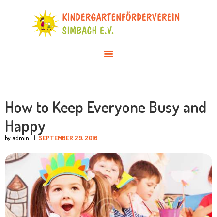
AKTUELLES
ÜBER UNS
VERANSTALTUNGEN
INFOS & DOWNLOADS
MITGLIED WERDEN
How to Keep Everyone Busy and
Happy
by admin
SEPTEMBER 29, 2016