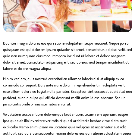
Quuntur magni dolores eos qui ratione voluptatem sequi nesciunt. Neque porro
quisquam est, qui dolorem ipsum quiaolor sit amet, consectetur, adipisci velit, sed
quia non numquam eius modi tempora incidunt ut labore et dolore magnam
dolor sit amet, consectetur adipisicing elit, sed do eiusmod tempor incididunt ut
labore et dolore magna aliqua.
Minim veniam, quis nostrud exercitation ullamco laboris nisi ut aliquip ex ea
commodo consequat. Duis aute irure dolor in reprehenderit in voluptate velit
esse cillum dolore eu fugiat nulla pariatur. Excepteur sint occaecat cupidatat non
proident, sunt in culpa qui officia deserunt mollit anim id est laborum. Sed ut
perspiciatis unde omnis iste natus error sit.
Voluptatem accusantium doloremque laudantium, totam rem aperiam, eaque
ipsa quae ab illo inventore veritatis et quasi architecto beatae vitae dicta sunt
explicabo. Nemo enim ipsam voluptatem quia voluptas sit aspernatur aut odit
aut fugit, sed quia consequuntur magni dolores eos qui ratione voluptatem sequi