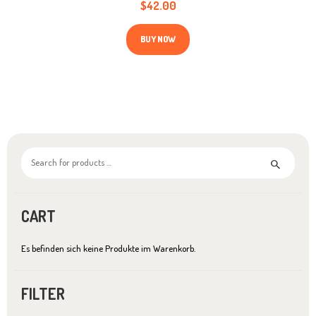
$
42.00
Dieses
Produkt
BUY NOW
weist
mehrere
Varianten
auf.
Die
Optionen
können
auf
der
Produktseite
gewählt
werden
CART
Es befinden sich keine Produkte im Warenkorb.
FILTER