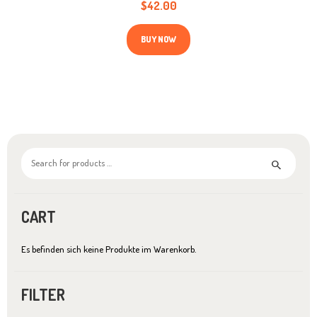
$
42.00
Dieses
Produkt
BUY NOW
weist
mehrere
Varianten
auf.
Die
Optionen
können
auf
der
Produktseite
gewählt
werden
CART
Es befinden sich keine Produkte im Warenkorb.
FILTER