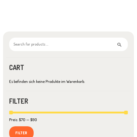
mehrere
Varianten
auf.
Die
Optionen
können
auf
der
Produktseite
gewählt
werden
CART
Es befinden sich keine Produkte im Warenkorb.
FILTER
Min.
Max.
Preis:
$70
—
$90
Preis
Preis
FILTER