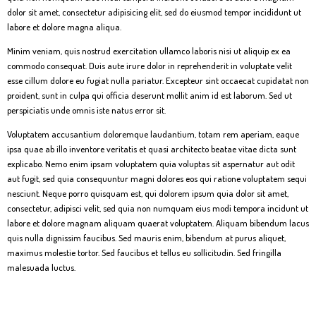
dolor sit amet, consectetur adipisicing elit, sed do eiusmod tempor incididunt ut
labore et dolore magna aliqua.
Minim veniam, quis nostrud exercitation ullamco laboris nisi ut aliquip ex ea
commodo consequat. Duis aute irure dolor in reprehenderit in voluptate velit
esse cillum dolore eu fugiat nulla pariatur. Excepteur sint occaecat cupidatat non
proident, sunt in culpa qui officia deserunt mollit anim id est laborum. Sed ut
perspiciatis unde omnis iste natus error sit.
Voluptatem accusantium doloremque laudantium, totam rem aperiam, eaque
ipsa quae ab illo inventore veritatis et quasi architecto beatae vitae dicta sunt
explicabo. Nemo enim ipsam voluptatem quia voluptas sit aspernatur aut odit
aut fugit, sed quia consequuntur magni dolores eos qui ratione voluptatem sequi
nesciunt. Neque porro quisquam est, qui dolorem ipsum quia dolor sit amet,
consectetur, adipisci velit, sed quia non numquam eius modi tempora incidunt ut
labore et dolore magnam aliquam quaerat voluptatem. Aliquam bibendum lacus
quis nulla dignissim faucibus. Sed mauris enim, bibendum at purus aliquet,
maximus molestie tortor. Sed faucibus et tellus eu sollicitudin. Sed fringilla
malesuada luctus.